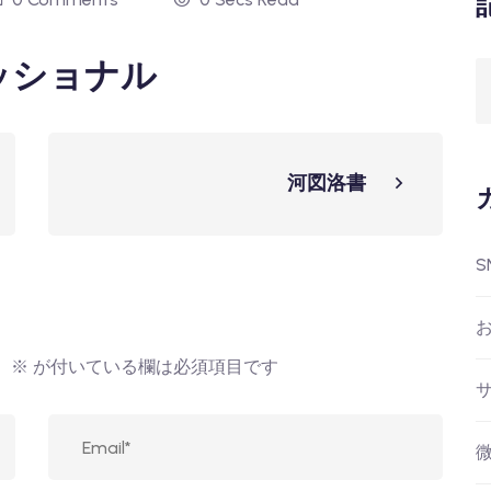
ッショナル
河図洛書
S
。
※
が付いている欄は必須項目です