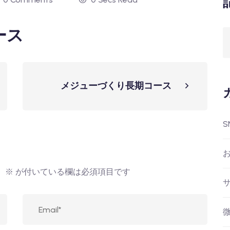
ース
メジューづくり長期コース
S
。
※
が付いている欄は必須項目です