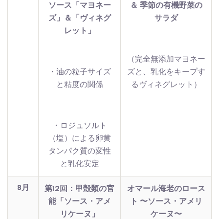
ソース「マヨネー
＆ 季節の有機野菜の
ズ」＆「ヴィネグ
サラダ
レット」
（完全無添加マヨネー
・油の粒子サイズ
ズと、乳化をキープす
と粘度の関係
るヴィネグレット）
・ロジュソルト
（塩）による卵黄
タンパク質の変性
と乳化安定
8月
第12回：甲殻類の官
オマール海老のロース
能「ソース・アメ
ト 〜ソース・アメリ
リケーヌ」
ケーヌ〜