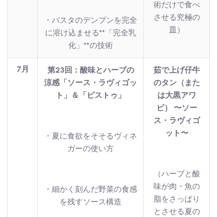
術だけで食べ
させる究極の
・パスタのデンプンを完全
皿）
に溶け込ませる**「完全乳
化」**の技術
7月
第23回：酸味とハーブの
茹で上げ仔牛
涼感「ソース・ラヴィゴッ
のタン（また
ト」＆「ピストゥ」
は大黒アワ
ビ） 〜ソー
ス・ラヴィゴ
ット〜
・夏に食欲をそそるヴィネ
ガーの使い方
（ハーブと酸
味が肉・魚の
・細かく刻んだ野菜の食感
脂をさっぱり
を残すソース構造
とさせる夏の