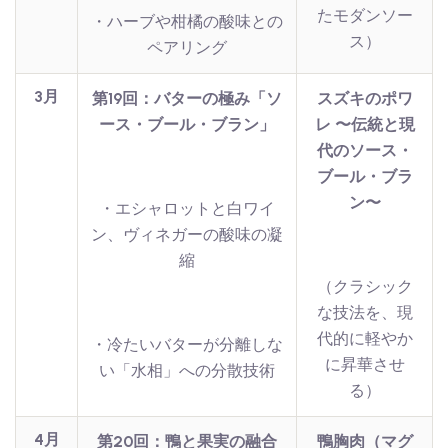
たモダンソー
・ハーブや柑橘の酸味との
ス）
ペアリング
3月
第19回：バターの極み「ソ
スズキのポワ
ース・ブール・ブラン」
レ 〜伝統と現
代のソース・
ブール・ブラ
ン〜
・エシャロットと白ワイ
ン、ヴィネガーの酸味の凝
縮
（クラシック
な技法を、現
代的に軽やか
・冷たいバターが分離しな
に昇華させ
い「水相」への分散技術
る）
4月
第20回：鴨と果実の融合
鴨胸肉（マグ