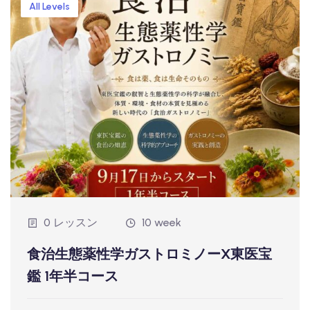
All Levels
0 レッスン
10 week
食治生態薬性学ガストロミノーX東医宝
鑑 1年半コース