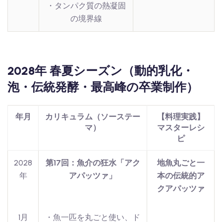
・タンパク質の熱凝固
の境界線
2028年 春夏シーズン（動的乳化・
泡・伝統発酵・最高峰の卒業制作）
年月
カリキュラム（ソーステー
【料理実践】
マ）
マスターレシ
ピ
2028
第17回：魚介の狂水「アク
地魚丸ごと一
年
アパッツァ」
本の伝統的ア
クアパッツァ
1月
・魚一匹を丸ごと使い、ド