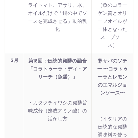
ライトマト、アサリ、水、
（魚のコラー
オイルだけで「鍋の中でソ
ゲン質とオリ
ースを完成させる」動的乳
ーブオイルが
化
一体となった
スープソー
ス）
2月
第18回：伝統的発酵の融合
寒サバのソテ
「コラトゥーラ・ディ・ア
ー 〜コラトゥ
リーチ（魚醤）」
ーラとレモン
のエマルジョ
ンソース〜
・カタクチイワシの発酵旨
味成分（熟成アミノ酸）の
活かし方
（イタリアの
伝統的な発酵
調味料を使っ