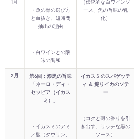
1月
（伝統的な白ワインソ
・魚の骨の選び方
ース、魚の旨味の乳
と血抜き、短時間
化）
抽出の理由
・白ワインとの酸
味の調和
2月
第6回：漆黒の旨味
イカスミのスパゲッテ
「ネーロ・ディ・
ィ ＆ 煽りイカのソテ
セッピア（イカス
ー
ミ）」
（コクと磯の香りを引
・イカスミのアミ
き出す、リッチな黒の
ノ酸（タウリン、
ソース）