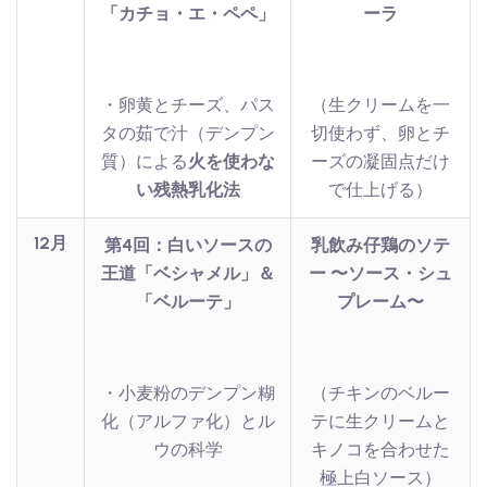
「カチョ・エ・ペペ」
ーラ
・卵黄とチーズ、パス
（生クリームを一
タの茹で汁（デンプン
切使わず、卵とチ
質）による
火を使わな
ーズの凝固点だけ
い残熱乳化法
で仕上げる）
12月
第4回：白いソースの
乳飲み仔鶏のソテ
王道「ベシャメル」＆
ー 〜ソース・シュ
「ベルーテ」
プレーム〜
・小麦粉のデンプン糊
（チキンのベルー
化（アルファ化）とル
テに生クリームと
ウの科学
キノコを合わせた
極上白ソース）