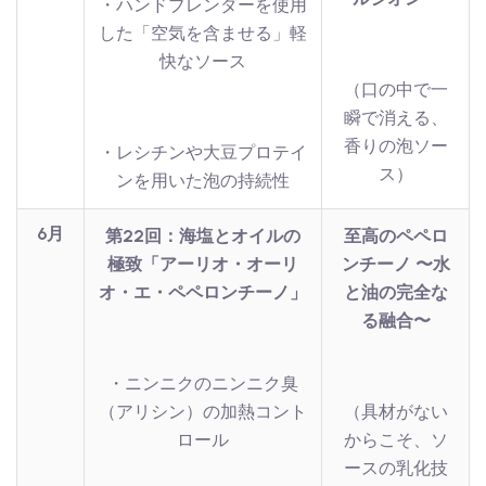
・ハンドブレンダーを使用
した「空気を含ませる」軽
快なソース
（口の中で一
瞬で消える、
香りの泡ソー
・レシチンや大豆プロテイ
ス）
ンを用いた泡の持続性
6月
第22回：海塩とオイルの
至高のペペロ
極致「アーリオ・オーリ
ンチーノ 〜水
オ・エ・ペペロンチーノ」
と油の完全な
る融合〜
・ニンニクのニンニク臭
（アリシン）の加熱コント
（具材がない
ロール
からこそ、ソ
ースの乳化技