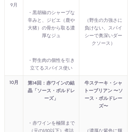
9月
・黒胡椒のシャープな
辛みと、ジビエ（鹿や
（野生の力強さに
大猪）の骨から取る濃
負けない、スパイ
厚なジュ
シーで奥深いダー
クソース）
・野生肉の個性を引き
立てるスパイス使い
10月
第14回：赤ワインの結
牛ステーキ・シャ
晶「ソース・ボルドレ
トーブリアン 〜ソ
ーズ」
ース・ボルドレー
ズ〜
・赤ワインを極限まで
（元の1/10以下）煮詰
（濃厚な紫色に輝