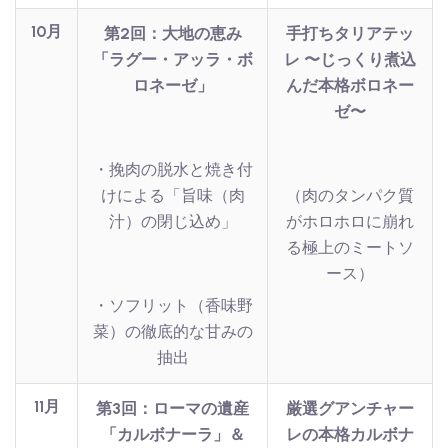
10月
第2回：大地の恵み
手打ちタリアテッ
「ラグー・アッラ・ボ
レ 〜じっくり煮込
ロネーゼ」
んだ本格ボロネー
ゼ〜
・挽肉の脱水と焼き付
けによる「旨味（肉
（肉のタンパク質
汁）の閉じ込め」
がホロホロに崩れ
る極上のミートソ
ース）
・ソフリット（香味野
菜）の徹底的な甘みの
抽出
11月
第3回：ローマの遺産
厳選グアンチャー
「カルボナーラ」＆
レの本格カルボナ