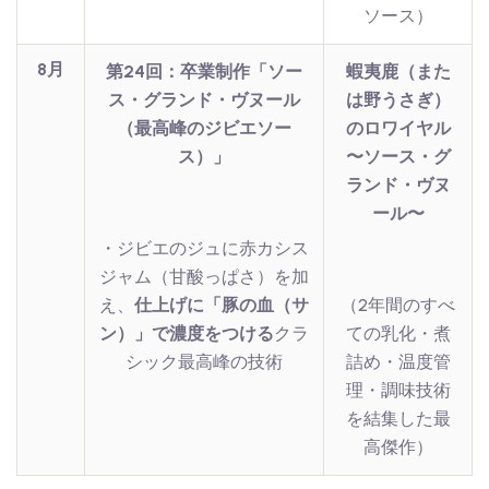
ソース）
8月
第24回：卒業制作「ソー
蝦夷鹿（また
ス・グランド・ヴヌール
は野うさぎ）
（最高峰のジビエソー
のロワイヤル
ス）」
〜ソース・グ
ランド・ヴヌ
ール〜
・ジビエのジュに赤カシス
ジャム（甘酸っぱさ）を加
え、
仕上げに「豚の血（サ
（2年間のすべ
ン）」で濃度をつける
クラ
ての乳化・煮
シック最高峰の技術
詰め・温度管
理・調味技術
を結集した最
高傑作）