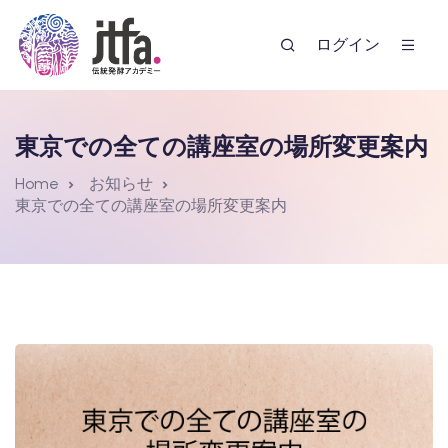
ログイン
東京での全ての講座室の場所変更案内
Home
お知らせ
東京での全ての講座室の場所変更案内
ー