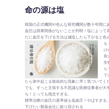
命の源は塩
韓国の正式機関や色んな研究機関が数十年間に
血圧は因果関係がないことが判明！塩によって
だに血圧を下げる方法は減塩したら下がると色
も
け
良
生
ら
て
たら体中起こる致命的な現象に早く気づいてく
でも、ずっと主張する不思議な医療従事者が大
ち！とっても残念すぎる。
標準治療の血圧の基準値も低血圧！やばすぎる
下げたい製薬会社に振り回される