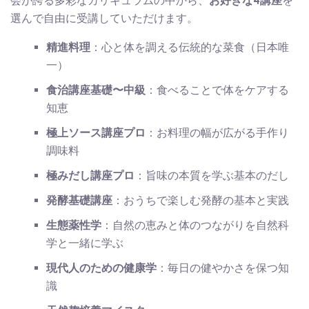
会が誇る多彩なカリキュラムの中から、
お好きな4講座
を
選んで自由に受講していただけます。
精進料理
：心と体を調える伝統的な菜食（日本唯
一）
食治講座基礎〜中級
：食べることで体をケアする
知恵
極上ソース講座プロ
：お料理の幅が広がる手作り
調味料
極みだし講座プロ
：旨味の本質を学ぶ基本のだし
発酵基礎講座
：おうちで楽しむ発酵の基本と実践
生態薬性学
：自然の恵みと体のつながりを自然科
学と一緒に学ぶ
現代人のための健康学
：毎日の健やかさを保つ知
識