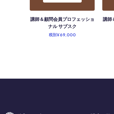
タリア料理
講師＆顧問会員プロフェッショ
講師
ストロノミ
ナル サブスク
ース
¥
69,000
税別
210,000