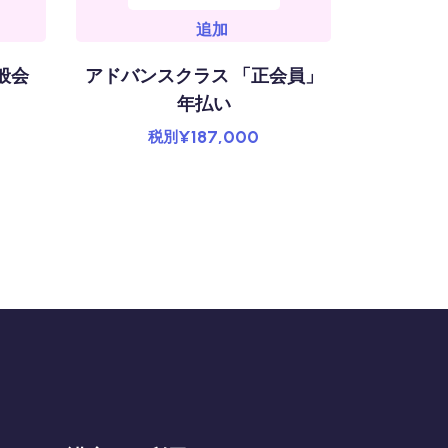
追加
般会
アドバンスクラス 「正会員」
フランス
年払い
「究極の
ー
¥
187,000
税別
¥
3
税別