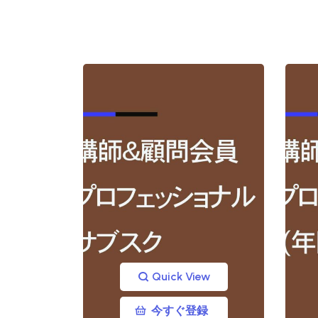
ew
Quick View
を選
今すぐ登録