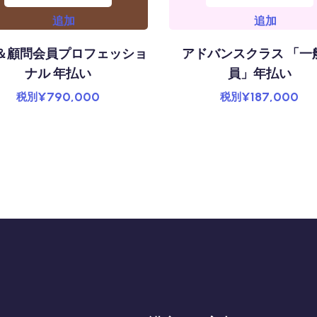
追加
追加
＆顧問会員プロフェッショ
アドバンスクラス 「一
ナル 年払い
員」年払い
¥
790,000
¥
187,000
税別
税別