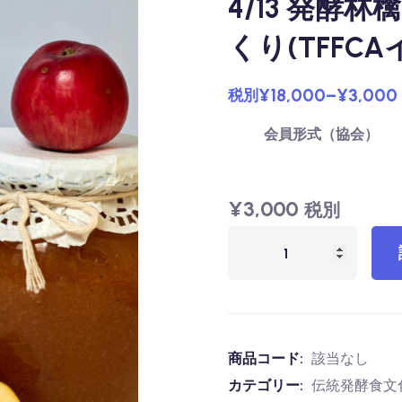
4/13 発酵
くり(TFFC
¥
18,000
–
¥
3,000
税別
会員形式（協会）
¥
3,000
税別
商品コード:
該当なし
カテゴリー:
伝統発酵食文